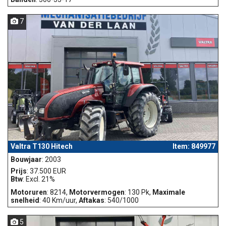
7
Valtra T130 Hitech
Item: 849977
Bouwjaar
: 2003
Prijs
: 37.500 EUR
Btw
: Excl. 21%
Motoruren
: 8214,
Motorvermogen
: 130 Pk,
Maximale
snelheid
: 40 Km/uur,
Aftakas
: 540/1000
5