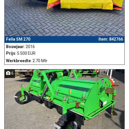
Fella SM 270
Item: 842766
Bouwjaar
: 2016
Prijs
: 5.500 EUR
Werkbreedte
: 2.70 Mtr
6