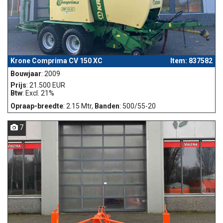
Krone Comprima CV 150 XC
Item: 837582
Bouwjaar
: 2009
Prijs
: 21.500 EUR
Btw
: Excl. 21%
Opraap-breedte
: 2.15 Mtr,
Banden
: 500/55-20
7