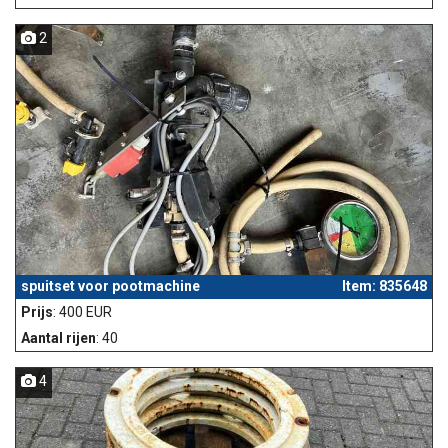
2
spuitset voor pootmachine
Item: 835648
Prijs
: 400 EUR
Aantal rijen
: 40
4