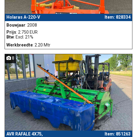
Holaras A-220-V
Item: 828334
Bouwjaar
: 2008
Prijs
: 2.750 EUR
Btw
: Excl. 21%
Werkbreedte
: 2.20 Mtr
8
AVR RAFALE 4X75,
Item: 851263