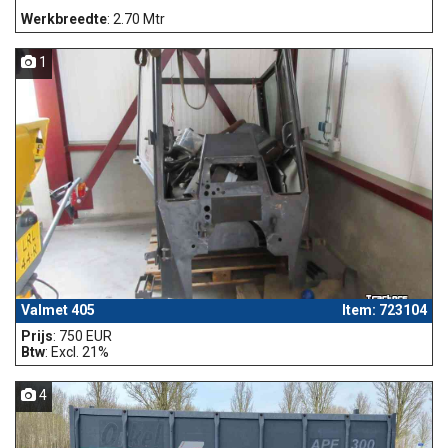
Werkbreedte
: 2.70 Mtr
1
Valmet 405
Item: 723104
Prijs
: 750 EUR
Btw
: Excl. 21%
4