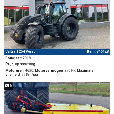
Valtra T254 Versu
Item: 846128
Bouwjaar
: 2018
Prijs
: op aanvraag
Motoruren
: 4620,
Motorvermogen
: 270 Pk,
Maximale
snelheid
: 55 Km/uur
6