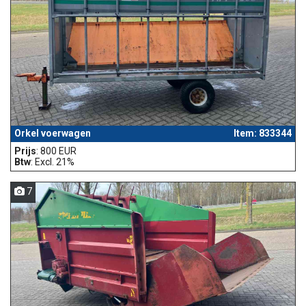
Orkel voerwagen
Item: 833344
Prijs
: 800 EUR
Btw
: Excl. 21%
7