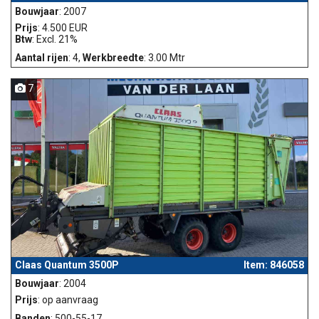
Bouwjaar
: 2007
Prijs
: 4.500 EUR
Btw
: Excl. 21%
Aantal rijen
: 4,
Werkbreedte
: 3.00 Mtr
7
Claas Quantum 3500P
Item: 846058
Bouwjaar
: 2004
Prijs
: op aanvraag
Banden
: 500-55-17