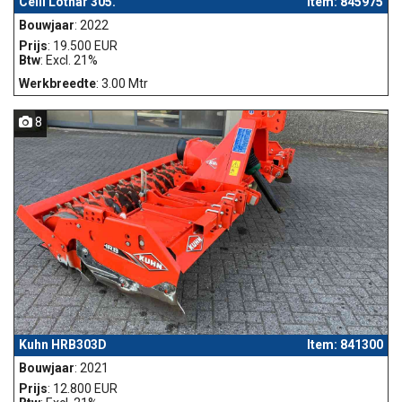
Celli Lothar 305.
Item: 845975
Bouwjaar
: 2022
Prijs
: 19.500 EUR
Btw
: Excl. 21%
Werkbreedte
: 3.00 Mtr
8
Kuhn HRB303D
Item: 841300
Bouwjaar
: 2021
Prijs
: 12.800 EUR