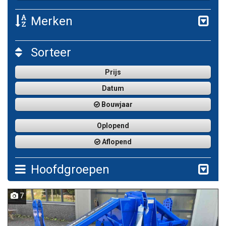
Merken
Sorteer
Prijs
Datum
Bouwjaar
Oplopend
Aflopend
Hoofdgroepen
7