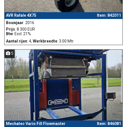
AVR Rafale 4X75
Item: 842011
Bouwjaar
: 2016
Prijs
: 8.300 EUR
Btw
: Excl. 21%
Aantal rijen
: 4,
Werkbreedte
: 3.00 Mtr
5
Mechatec Vario Fill Flowmaster
Item: 846081