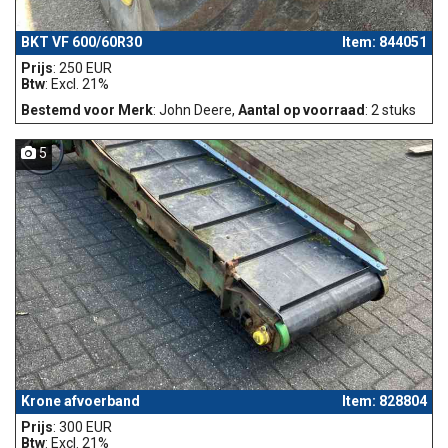
BKT VF 600/60R30
Item: 844051
Prijs
: 250 EUR
Btw
: Excl. 21%
Bestemd voor Merk
: John Deere,
Aantal op voorraad
: 2 stuks
5
Krone afvoerband
Item: 828804
Prijs
: 300 EUR
Btw
: Excl. 21%