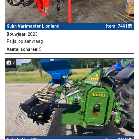
Kuhn Varimaster L onland
Item: 746185
Bouwjaar
: 2023
Prijs
: op aanvraag
Aantal scharen
: 5
7