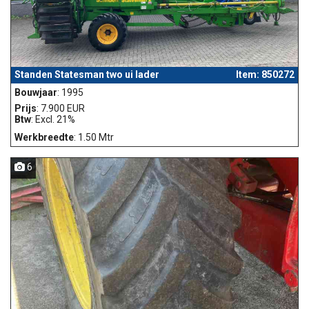
Standen Statesman two ui lader
Item: 850272
Bouwjaar
: 1995
Prijs
: 7.900 EUR
Btw
: Excl. 21%
Werkbreedte
: 1.50 Mtr
6