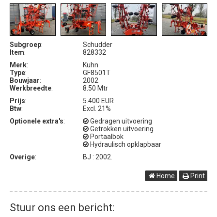
Subgroep
:
Schudder
Item
:
828332
Merk
:
Kuhn
Type
:
GF8501T
Bouwjaar
:
2002
Werkbreedte
:
8.50 Mtr
Prijs
:
5.400 EUR
Btw
:
Excl. 21%
Optionele extra's
:
Gedragen uitvoering
Getrokken uitvoering
Portaalbok
Hydraulisch opklapbaar
Overige
:
BJ : 2002.
Home
Print
Stuur ons een bericht: