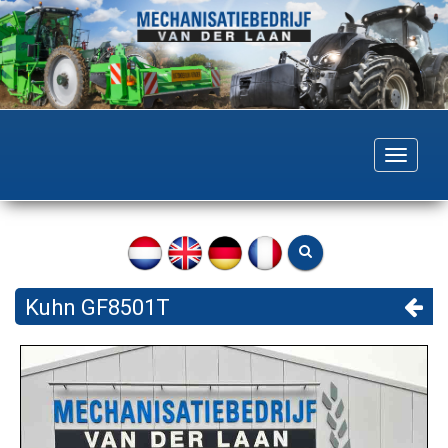
Togg
navig
Kuhn GF8501T