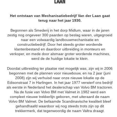
LAAN
Het ontstaan van Mechanisatiebedrijf Van der Laan gaat
terug naar het jaar 1930.
Begonnen als Smederij in het dorp Midlum, waar in de jaren
zestig nog ongeveer 300 paarden op beslag waren, uitgegroeid
naar een volwaardig landbouwmechanisatie en
constructiebedrijf. Door het steeds groter wordende
klantenbestand en daardoor uitbreiding in monteurs en
verkoper, en mede door alsmaar groter wordende machines,
werd de de huidige lokatie te klein.
Doordat uitbreiding ter plaatse niet mogelijk was, zijn wij in 2006
begonnen met de plannen voor nieuwbouw, en na 2 jaar (juni
2008) zijn wij verhuisd naar onze nieuwe lokatie op de
Edisonstraat 7 in Harlingen. In het jaar 1977 verwierf ons bedrijf
als eerste in Nederland het dealerschap van Volvo BM tractoren.
Na de fusie van Volvo BM met Valmet in 1982 werd een
compleet nieuwe trekkerlijn geboren, met uiteraard de naam
Volvo BM Valmet. De befaamde Scandinavische kwaliteit bleef
gehandhaafd waardoor wij nog steeds trots zijn op dit
trekkermerk, dat tegenwoordig de naam Valtra draagt.