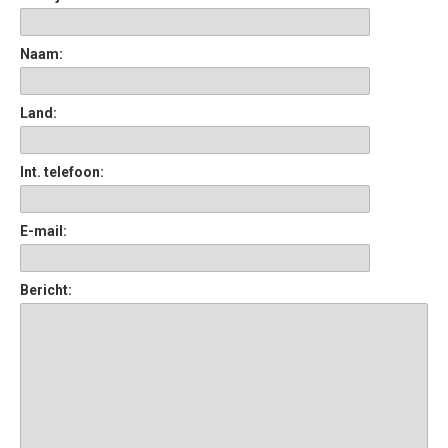
Naam:
Land:
Int. telefoon:
E-mail:
Bericht: