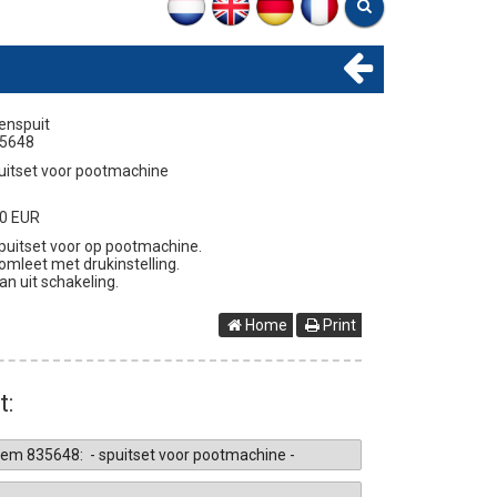
jenspuit
5648
uitset voor pootmachine
0 EUR
spuitset voor op pootmachine.
comleet met drukinstelling.
aan uit schakeling.
Home
Print
t: