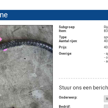
ine
Subgroep
:
Ri
Item
:
83
Type
:
sp
Aantal rijen
:
40
Prijs
:
40
Overige
:
- 
- 
- 
Stuur ons een berich
Onderwerp:
Bedrijf: