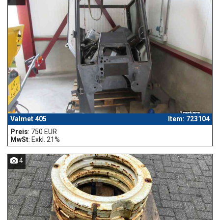
Valmet 405
Item: 723104
Preis
: 750 EUR
MwSt
: Exkl. 21%
4