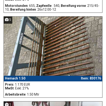
Motorstunden
: 655,
Zapfwelle
: 540,
Bereifung vorne
: 215/45-
10,
Bereifung hinten
: 26x12.00-12
5
Hemach 1.50
Item: 830176
Preis
: 1.170 EUR
MwSt
: Exkl. 21%
Arbeitsbreite
: 1.50 Mtr
1