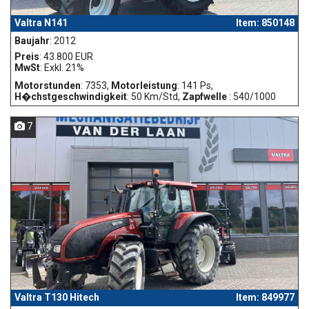
Valtra N141
Item: 850148
Baujahr
: 2012
Preis
: 43.800 EUR
MwSt
: Exkl. 21%
Motorstunden
: 7353,
Motorleistung
: 141 Ps,
H�chstgeschwindigkeit
: 50 Km/Std,
Zapfwelle
: 540/1000
7
Valtra T130 Hitech
Item: 849977