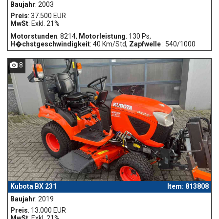
Baujahr
: 2003
Preis
: 37.500 EUR
MwSt
: Exkl. 21%
Motorstunden
: 8214,
Motorleistung
: 130 Ps,
H�chstgeschwindigkeit
: 40 Km/Std,
Zapfwelle
: 540/1000
8
Kubota BX 231
Item: 813808
Baujahr
: 2019
Preis
: 13.000 EUR
MwSt
: Exkl. 21%