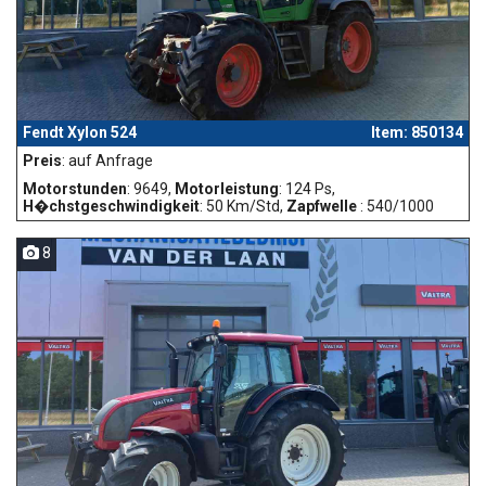
Fendt Xylon 524
Item: 850134
Preis
: auf Anfrage
Motorstunden
: 9649,
Motorleistung
: 124 Ps,
H�chstgeschwindigkeit
: 50 Km/Std,
Zapfwelle
: 540/1000
8