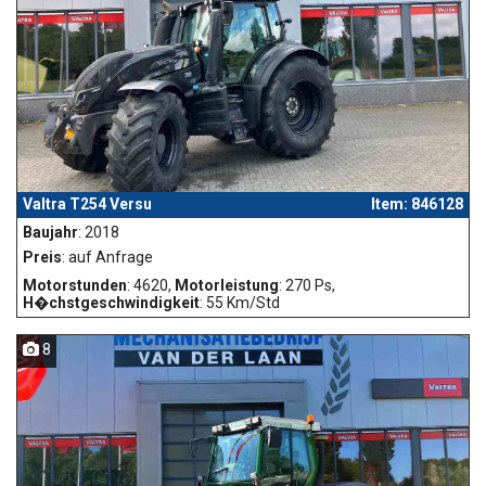
Valtra T254 Versu
Item: 846128
Baujahr
: 2018
Preis
: auf Anfrage
Motorstunden
: 4620,
Motorleistung
: 270 Ps,
H�chstgeschwindigkeit
: 55 Km/Std
8