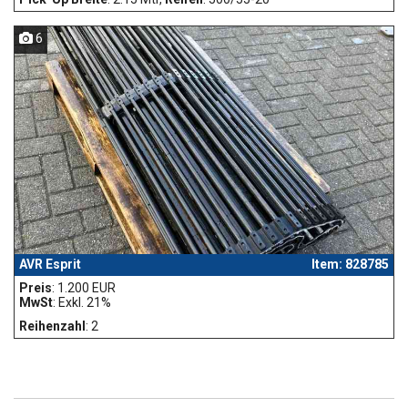
6
AVR Esprit
Item: 828785
Preis
: 1.200 EUR
MwSt
: Exkl. 21%
Reihenzahl
: 2