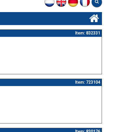
Item: 832331
Item: 723104
Item: 830176