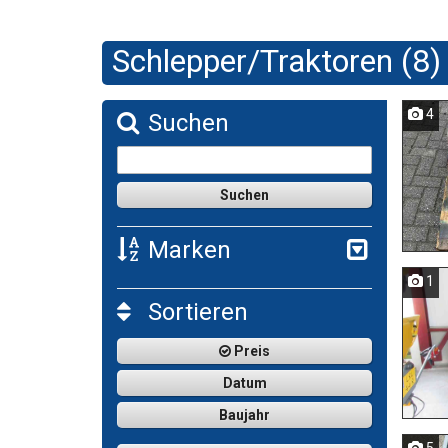
Schlepper/Traktoren (8)
4
Suchen
Marken
1
Sortieren
Preis
Datum
Baujahr