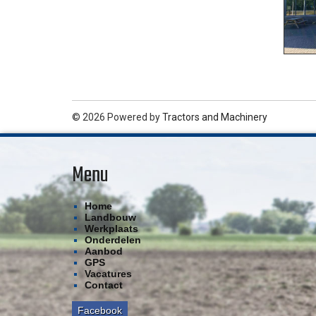
© 2026 Powered by
Tractors and Machinery
Menu
Home
Landbouw
Werkplaats
Onderdelen
Aanbod
GPS
Vacatures
Contact
Facebook