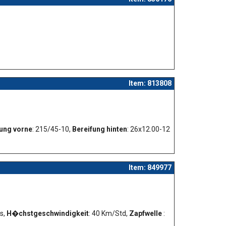
Item: 813808
ung vorne
: 215/45-10,
Bereifung hinten
: 26x12.00-12
Item: 849977
Ps,
H�chstgeschwindigkeit
: 40 Km/Std,
Zapfwelle
: