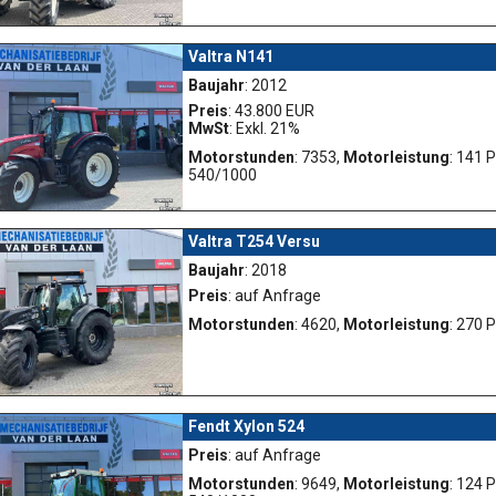
Valtra N141
Baujahr
: 2012
Preis
: 43.800 EUR
MwSt
: Exkl. 21%
Motorstunden
: 7353,
Motorleistung
: 141 
540/1000
Valtra T254 Versu
Baujahr
: 2018
Preis
: auf Anfrage
Motorstunden
: 4620,
Motorleistung
: 270 
Fendt Xylon 524
Preis
: auf Anfrage
Motorstunden
: 9649,
Motorleistung
: 124 