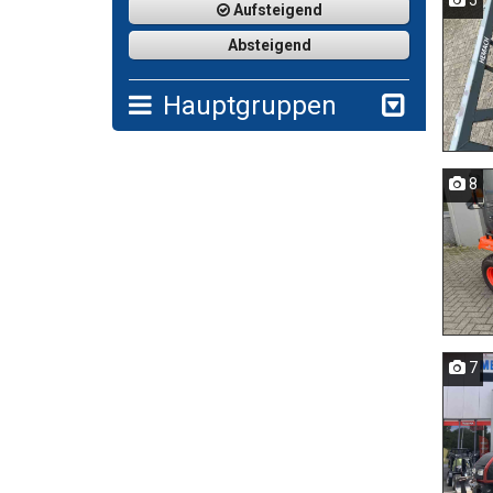
5
Aufsteigend
Absteigend
Hauptgruppen
8
7