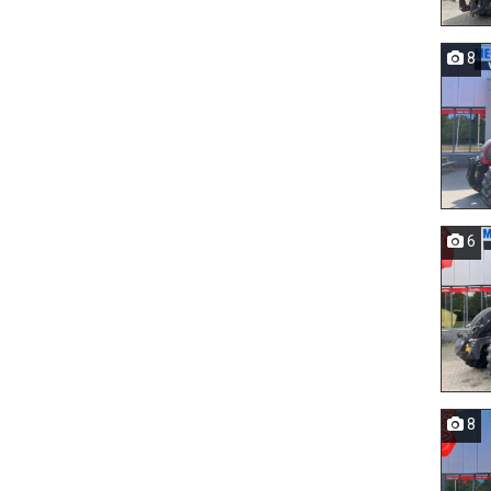
8
6
8