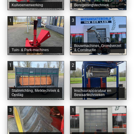
Kuilvoerverwerking
Beregeningstechniek
1
3
Bouwmachines, Grondverzet
Tuin- & Park-machines
& Constructie
1
2
Stalinrichting, Melktechniek &
Inschuurapparatuur en
Opslag
Bewaartechnieken
3
1