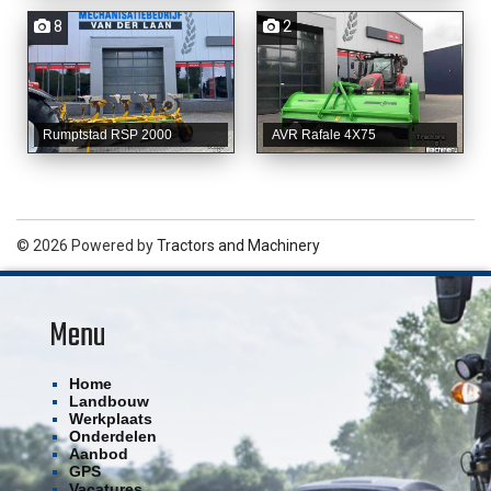
8
2
Rumptstad RSP 2000
AVR Rafale 4X75
© 2026 Powered by
Tractors and Machinery
Menu
Home
Landbouw
Werkplaats
Onderdelen
Aanbod
GPS
Vacatures