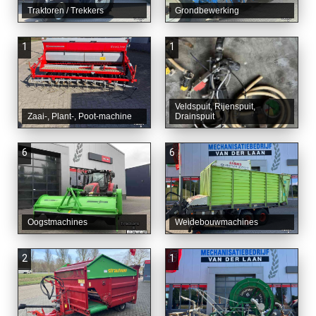
Traktoren / Trekkers
Grondbewerking
1
1
Veldspuit, Rijenspuit,
Zaai-, Plant-, Poot-machine
Drainspuit
6
6
Oogstmachines
Weidebouwmachines
2
1