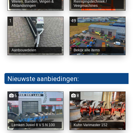
Wielen, Banden, Velgen &
Reinigingstechniek /
Afstandsringen
Veegmachines
1
49
Aanbouwdelen
Bekijk alle items
Nieuwste aanbiedingen:
6
8
Lemken Juwel 8 V 5 N 100
Kuhn Varimaster 152