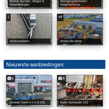
Wielen, Banden, Velgen &
Reinigingstechniek /
Afstandsringen
Veegmachines
1
49
Aanbouwdelen
Bekijk alle items
Nieuwste aanbiedingen:
6
8
Lemken Juwel 8 V 5 N 100
Kuhn Varimaster 152