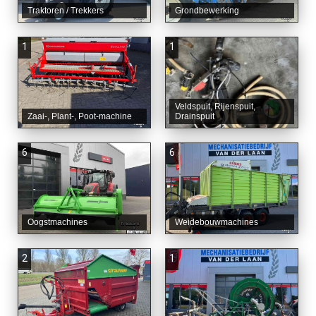
Traktoren / Trekkers
Grondbewerking
1
1
Veldspuit, Rijenspuit,
Zaai-, Plant-, Poot-machine
Drainspuit
6
6
Oogstmachines
Weidebouwmachines
2
1