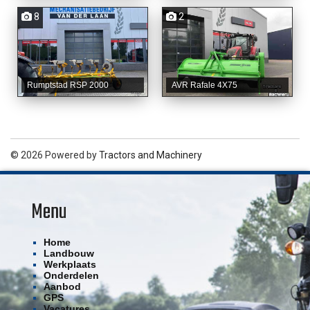
8
2
Rumptstad RSP 2000
AVR Rafale 4X75
© 2026 Powered by
Tractors and Machinery
Menu
Home
Landbouw
Werkplaats
Onderdelen
Aanbod
GPS
Vacatures