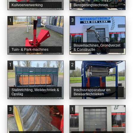
Kuilvoerverwerking
Beregeningstechniek
1
3
Bouwmachines, Grondverzet
Tuin- & Park-machines
& Constructie
1
2
Stalinrichting, Melktechniek &
Inschuurapparatuur en
Opslag
Bewaartechnieken
3
1