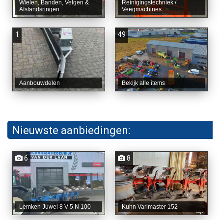
Wielen, Banden, Velgen &
Reinigingstechniek /
Afstandsringen
Veegmachines
1
49
Aanbouwdelen
Bekijk alle items
Nieuwste aanbiedingen:
6
8
Lemken Juwel 8 V 5 N 100
Kuhn Varimaster 152