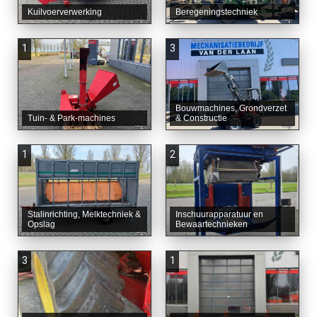
Kuilvoerverwerking
Beregeningstechniek
1
3
Bouwmachines, Grondverzet
Tuin- & Park-machines
& Constructie
1
2
Stalinrichting, Melktechniek &
Inschuurapparatuur en
Opslag
Bewaartechnieken
3
1