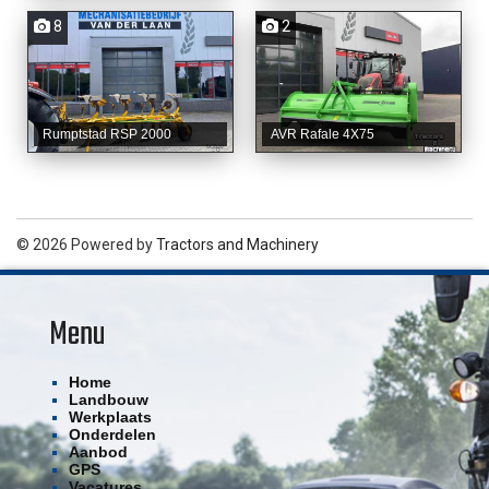
8
2
Rumptstad RSP 2000
AVR Rafale 4X75
© 2026 Powered by
Tractors and Machinery
Menu
Home
Landbouw
Werkplaats
Onderdelen
Aanbod
GPS
Vacatures