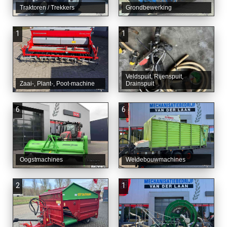
Traktoren / Trekkers
Grondbewerking
1
1
Veldspuit, Rijenspuit,
Zaai-, Plant-, Poot-machine
Drainspuit
6
6
Oogstmachines
Weidebouwmachines
2
1