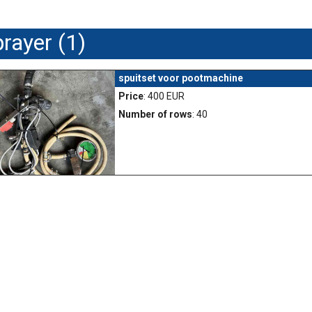
prayer (1)
spuitset voor pootmachine
Price
: 400 EUR
Number of rows
: 40