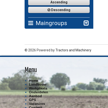
Ascending
Descending
Maingroups
© 2026 Powered by
Tractors and Machinery
Menu
Home
Landbouw
Werkplaats
Onderdelen
Aanbod
GPS
Vacatures
Contact