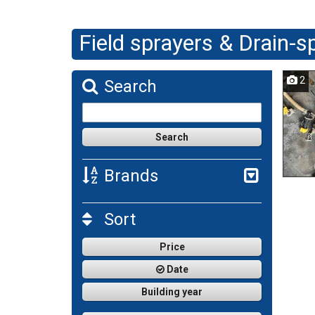
Field sprayers & Drain-s
2
Search
Brands
Sort
Price
Date
Building year