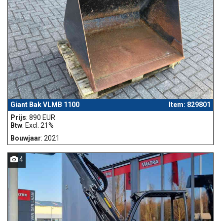
Giant Bak VLMB 1100
Item: 829801
Prijs
: 890 EUR
Btw
: Excl. 21%
Bouwjaar
: 2021
4