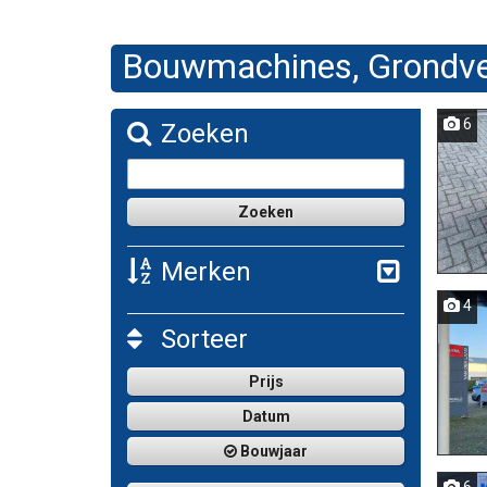
Bouwmachines, Grondver
6
Zoeken
Merken
4
Sorteer
Prijs
Datum
Bouwjaar