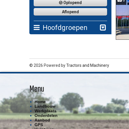
6
Oplopend
Aflopend
Hoofdgroepen
© 2026 Powered by
Tractors and Machinery
Menu
Home
Landbouw
Werkplaats
Onderdelen
Aanbod
GPS