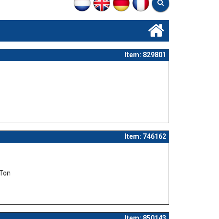
Item: 829801
Item: 746162
 Ton
Item: 850143