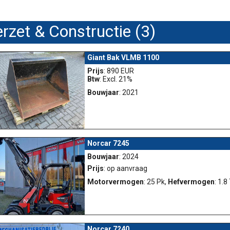
zet & Constructie (3)
Giant Bak VLMB 1100
Prijs
: 890 EUR
Btw
: Excl. 21%
Bouwjaar
: 2021
Norcar 7245
Bouwjaar
: 2024
Prijs
: op aanvraag
Motorvermogen
: 25 Pk,
Hefvermogen
: 1.8
Norcar 7240