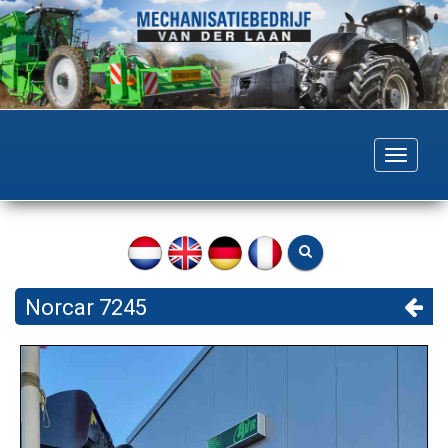
Togg
navig
Norcar 7245