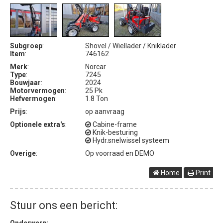
Subgroep
:
Shovel / Wiellader / Kniklader
Item
:
746162
Merk
:
Norcar
Type
:
7245
Bouwjaar
:
2024
Motorvermogen
:
25 Pk
Hefvermogen
:
1.8 Ton
Prijs
:
op aanvraag
Optionele extra's
:
Cabine-frame
Knik-besturing
Hydr.snelwissel systeem
Overige
:
Op voorraad en DEMO
Home
Print
Stuur ons een bericht: