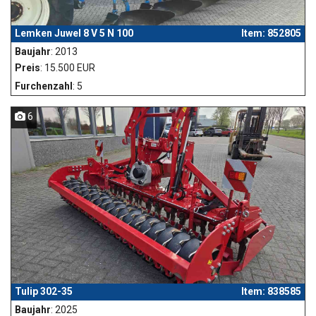
Lemken Juwel 8 V 5 N 100
Item: 852805
Baujahr
: 2013
Preis
: 15.500 EUR
Furchenzahl
: 5
6
Tulip 302-35
Item: 838585
Baujahr
: 2025