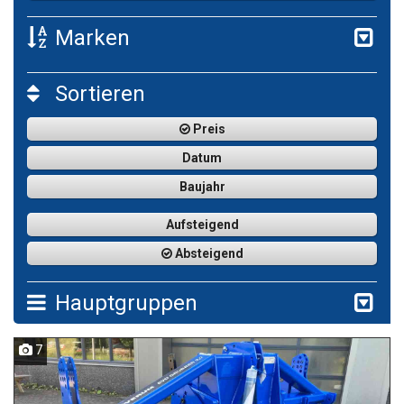
Marken
Sortieren
Preis
Datum
Baujahr
Aufsteigend
Absteigend
Hauptgruppen
7