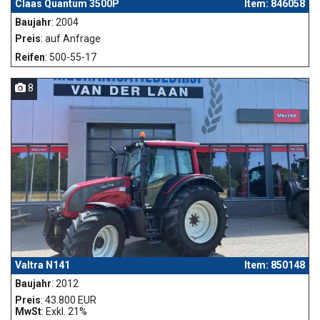
Claas Quantum 3500P
Item: 846058
Baujahr
: 2004
Preis
: auf Anfrage
Reifen
: 500-55-17
8
Valtra N141
Item: 850148
Baujahr
: 2012
Preis
: 43.800 EUR
MwSt
: Exkl. 21%