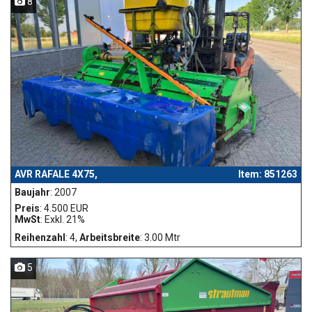
8
AVR RAFALE 4X75,
Item: 851263
Baujahr
: 2007
Preis
: 4.500 EUR
MwSt
: Exkl. 21%
Reihenzahl
: 4,
Arbeitsbreite
: 3.00 Mtr
5