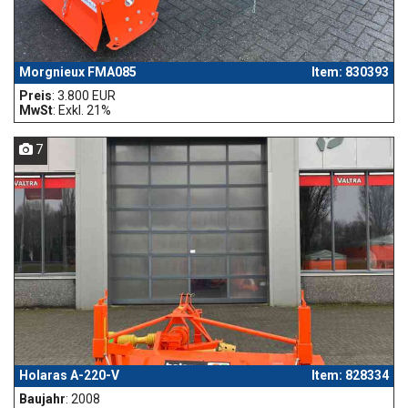
Morgnieux FMA085
Item: 830393
Preis
: 3.800 EUR
MwSt
: Exkl. 21%
7
Holaras A-220-V
Item: 828334
Baujahr
: 2008