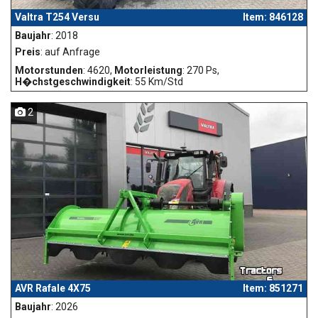
Valtra T254 Versu
Item: 846128
Baujahr
: 2018
Preis
: auf Anfrage
Motorstunden
: 4620,
Motorleistung
: 270 Ps,
H�chstgeschwindigkeit
: 55 Km/Std
2
AVR Rafale 4X75
Item: 851271
Baujahr
: 2026