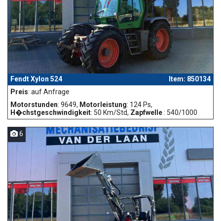
Fendt Xylon 524
Item: 850134
Preis
: auf Anfrage
Motorstunden
: 9649,
Motorleistung
: 124 Ps,
H�chstgeschwindigkeit
: 50 Km/Std,
Zapfwelle
: 540/1000
6