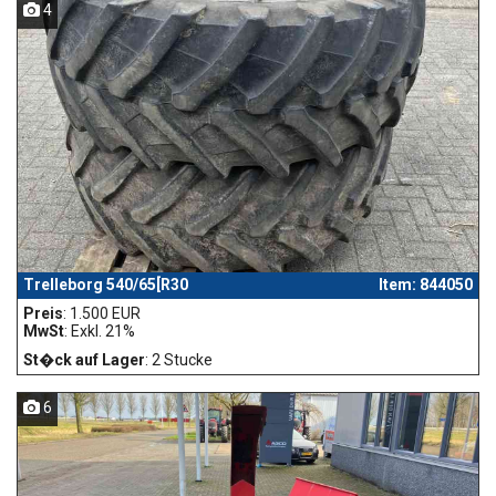
4
Trelleborg 540/65[R30
Item: 844050
Preis
: 1.500 EUR
MwSt
: Exkl. 21%
St�ck auf Lager
: 2 Stucke
6