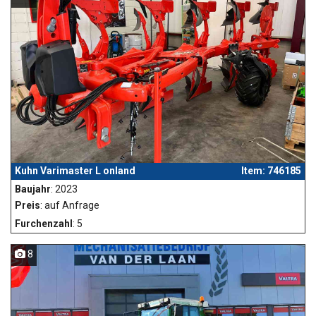
Kuhn Varimaster L onland
Item: 746185
Baujahr
: 2023
Preis
: auf Anfrage
Furchenzahl
: 5
8