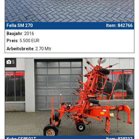
Fella SM 270
Item: 842766
Baujahr
: 2016
Preis
: 5.500 EUR
Arbeitsbreite
: 2.70 Mtr
5
Kuhn GF8501T
Item: 828332