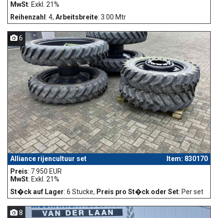
MwSt
: Exkl. 21%
Reihenzahl
: 4,
Arbeitsbreite
: 3.00 Mtr
6
Alliance rijencultuur set
Item: 830170
Preis
: 7.950 EUR
MwSt
: Exkl. 21%
St�ck auf Lager
: 6 Stucke,
Preis pro St�ck oder Set
: Per set
8