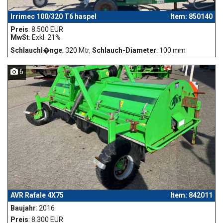
Irrimec 100/320 T6 haspel
Item: 850140
Preis
: 8.500 EUR
MwSt
: Exkl. 21%
Schlauchl�nge
: 320 Mtr,
Schlauch-Diameter
: 100 mm
6
AVR Rafale 4X75
Item: 842011
Baujahr
: 2016
Preis
: 8.300 EUR