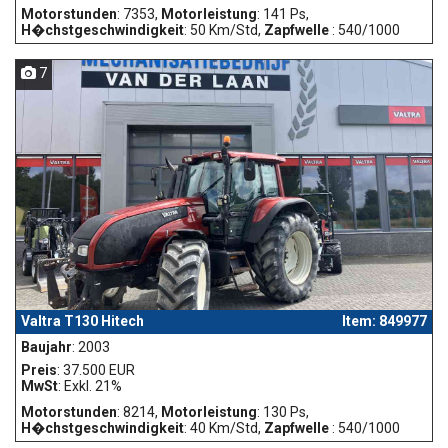
Motorstunden
: 7353,
Motorleistung
: 141 Ps,
H�chstgeschwindigkeit
: 50 Km/Std,
Zapfwelle
: 540/1000
7
Valtra T130 Hitech
Item: 849977
Baujahr
: 2003
Preis
: 37.500 EUR
MwSt
: Exkl. 21%
Motorstunden
: 8214,
Motorleistung
: 130 Ps,
H�chstgeschwindigkeit
: 40 Km/Std,
Zapfwelle
: 540/1000