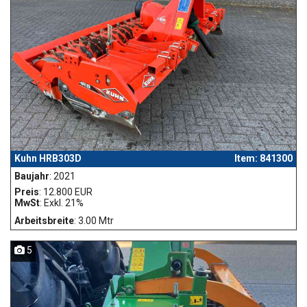
Kuhn HRB303D
Item: 841300
Baujahr
: 2021
Preis
: 12.800 EUR
MwSt
: Exkl. 21%
Arbeitsbreite
: 3.00 Mtr
5