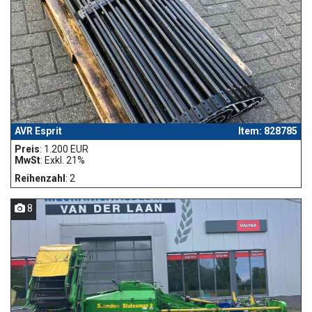
AVR Esprit
Item: 828785
Preis
: 1.200 EUR
MwSt
: Exkl. 21%
Reihenzahl
: 2
8