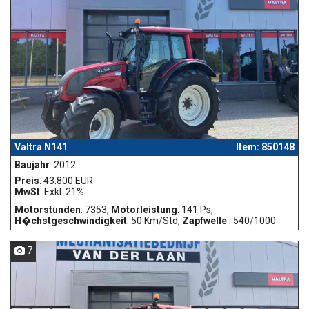
Valtra N141
Item: 850148
Baujahr
: 2012
Preis
: 43.800 EUR
MwSt
: Exkl. 21%
Motorstunden
: 7353,
Motorleistung
: 141 Ps,
H�chstgeschwindigkeit
: 50 Km/Std,
Zapfwelle
: 540/1000
7