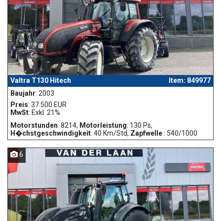
Valtra T130 Hitech
Item: 849977
Baujahr
: 2003
Preis
: 37.500 EUR
MwSt
: Exkl. 21%
Motorstunden
: 8214,
Motorleistung
: 130 Ps,
H�chstgeschwindigkeit
: 40 Km/Std,
Zapfwelle
: 540/1000
6