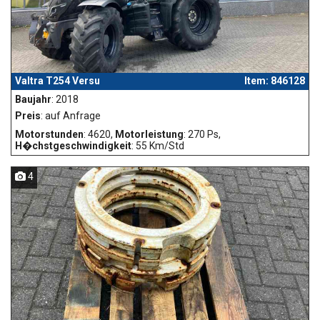
Valtra T254 Versu
Item: 846128
Baujahr
: 2018
Preis
: auf Anfrage
Motorstunden
: 4620,
Motorleistung
: 270 Ps,
H�chstgeschwindigkeit
: 55 Km/Std
4