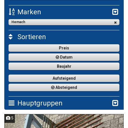
Marken
Hemach
Sortieren
Preis
Datum
Baujahr
Aufsteigend
Absteigend
Hauptgruppen
5