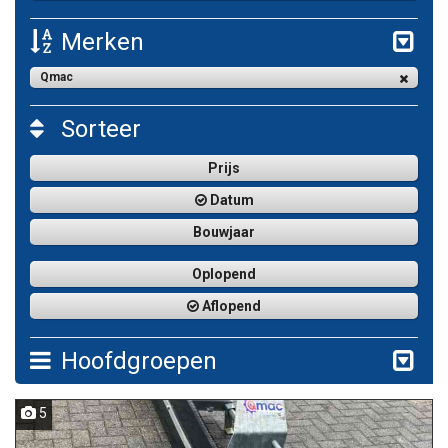
Merken
Qmac
Sorteer
Prijs
Datum
Bouwjaar
Oplopend
Aflopend
Hoofdgroepen
5