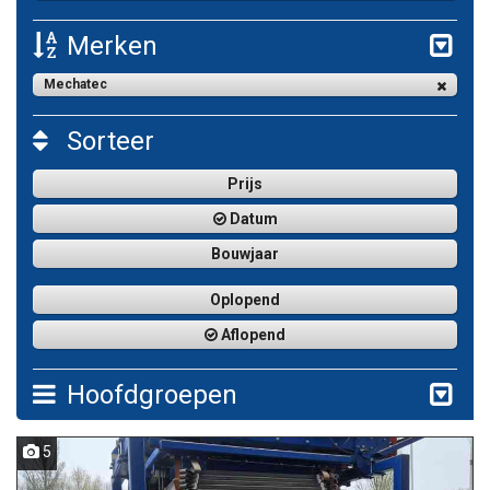
Merken
Mechatec
Sorteer
Prijs
Datum
Bouwjaar
Oplopend
Aflopend
Hoofdgroepen
5