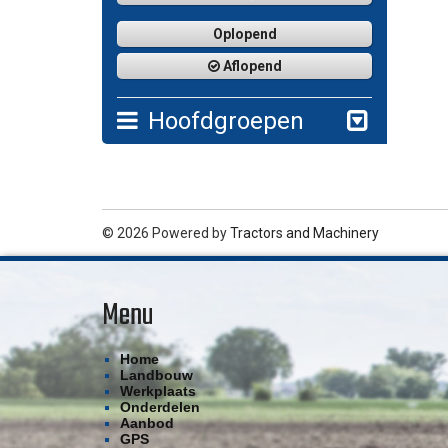
Oplopend
Aflopend
Hoofdgroepen
© 2026 Powered by
Tractors and Machinery
Menu
Home
Landbouw
Werkplaats
Onderdelen
Aanbod
GPS