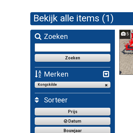
Bekijk alle items (1)
5
Zoeken
Merken
Kongskilde
Sorteer
Prijs
Datum
Bouwjaar