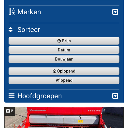
Merken
Sorteer
Prijs
Datum
Bouwjaar
Oplopend
Aflopend
Hoofdgroepen
5