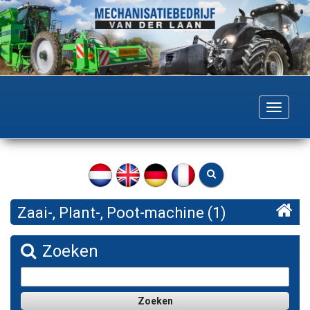
Togg
navig
Zaai-, Plant-, Poot-machine (1)
Zoeken