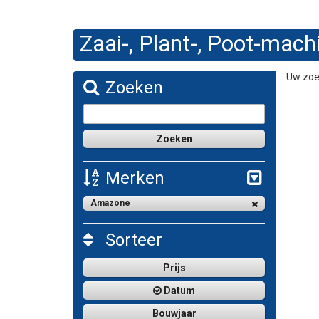
Zaai-, Plant-, Poot-mach
Uw zoek
Zoeken
Merken
Amazone
Sorteer
Prijs
Datum
Bouwjaar