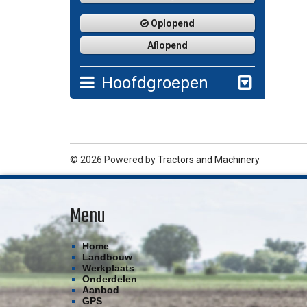
Oplopend
Aflopend
Hoofdgroepen
© 2026 Powered by
Tractors and Machinery
Menu
Home
Landbouw
Werkplaats
Onderdelen
Aanbod
GPS