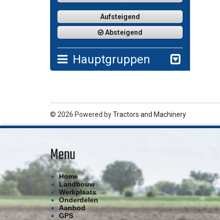
Aufsteigend
Absteigend
Hauptgruppen
© 2026 Powered by
Tractors and Machinery
Menu
Home
Landbouw
Werkplaats
Onderdelen
Aanbod
GPS