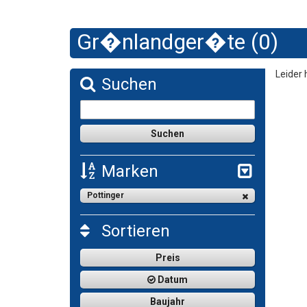
Gr�nlandger�te (0)
Leider 
Suchen
Marken
Pottinger
Sortieren
Preis
Datum
Baujahr