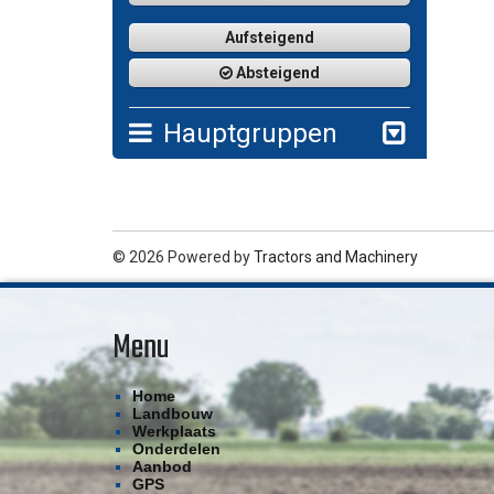
Aufsteigend
Absteigend
Hauptgruppen
© 2026 Powered by
Tractors and Machinery
Menu
Home
Landbouw
Werkplaats
Onderdelen
Aanbod
GPS