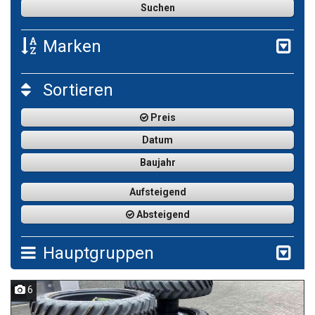
Marken
Sortieren
Preis
Datum
Baujahr
Aufsteigend
Absteigend
Hauptgruppen
6