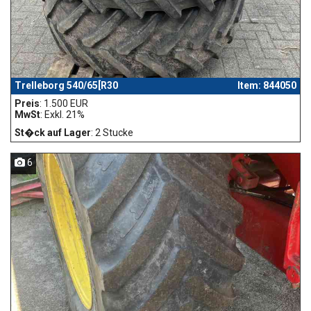
Trelleborg 540/65[R30
Item: 844050
Preis
: 1.500 EUR
MwSt
: Exkl. 21%
St�ck auf Lager
: 2 Stucke
6