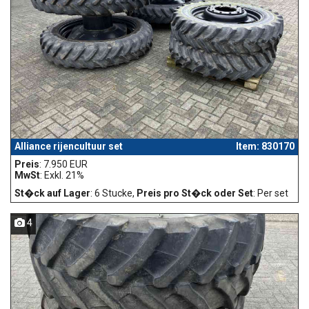
Alliance rijencultuur set
Item: 830170
Preis
: 7.950 EUR
MwSt
: Exkl. 21%
St�ck auf Lager
: 6 Stucke,
Preis pro St�ck oder Set
: Per set
4