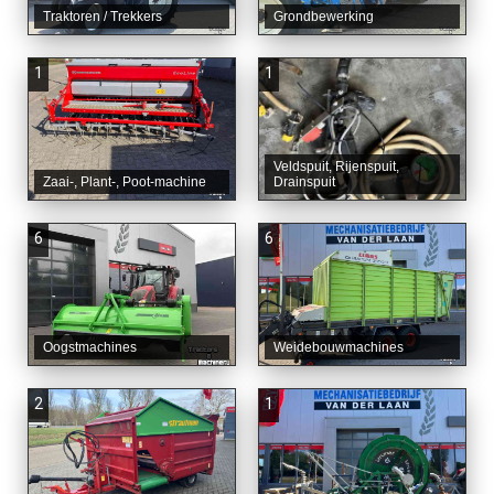
Traktoren / Trekkers
Grondbewerking
1
1
Veldspuit, Rijenspuit,
Zaai-, Plant-, Poot-machine
Drainspuit
6
6
Oogstmachines
Weidebouwmachines
2
1