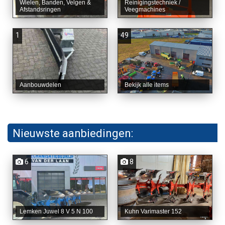
Wielen, Banden, Velgen &
Reinigingstechniek /
Afstandsringen
Veegmachines
1
49
Aanbouwdelen
Bekijk alle items
Nieuwste aanbiedingen:
6
8
Lemken Juwel 8 V 5 N 100
Kuhn Varimaster 152