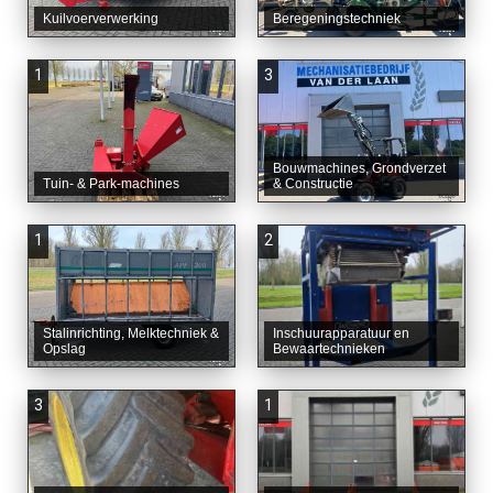
Kuilvoerverwerking
Beregeningstechniek
1
3
Bouwmachines, Grondverzet
Tuin- & Park-machines
& Constructie
1
2
Stalinrichting, Melktechniek &
Inschuurapparatuur en
Opslag
Bewaartechnieken
3
1