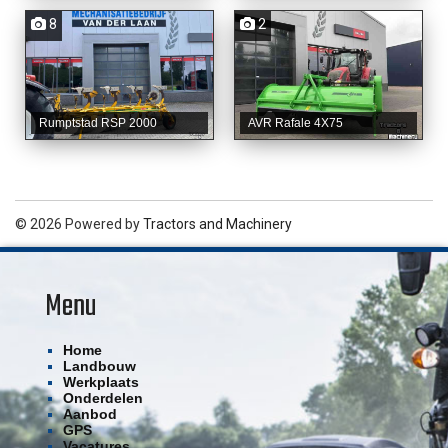
8
2
Rumptstad RSP 2000
AVR Rafale 4X75
© 2026 Powered by
Tractors and Machinery
Menu
Home
Landbouw
Werkplaats
Onderdelen
Aanbod
GPS
Vacatures