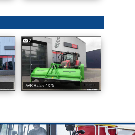
2
AVR Rafale 4X75