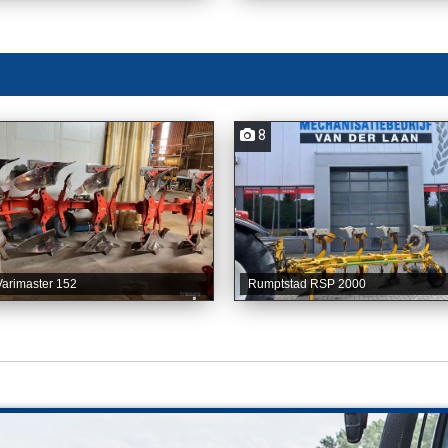
8
arimaster 152
Rumptstad RSP 2000