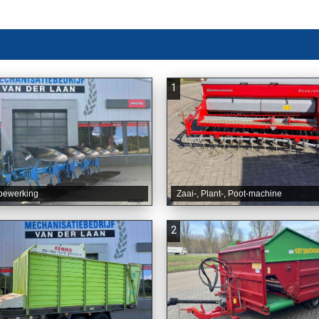
1
bewerking
Zaai-, Plant-, Poot-machine
2