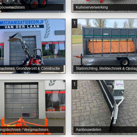
bouwmachines
Kuilvoerverwerking
1
chines, Grondverzet & Constructie
Stalinrichting, Melktechniek & Opsla
1
ingstechniek / Veegmachines
Aanbouwdelen