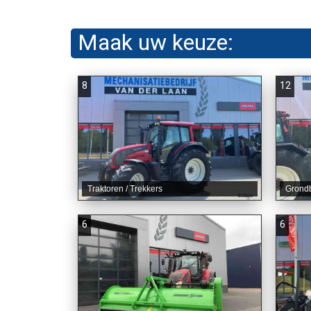
Maak uw keuze:
8
12
Traktoren / Trekkers
Grond
6
6