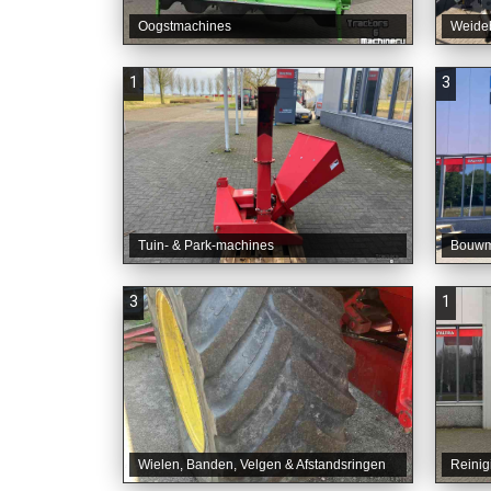
Oogstmachines
Weide
1
3
Tuin- & Park-machines
Bouwma
3
1
Wielen, Banden, Velgen & Afstandsringen
Reinig