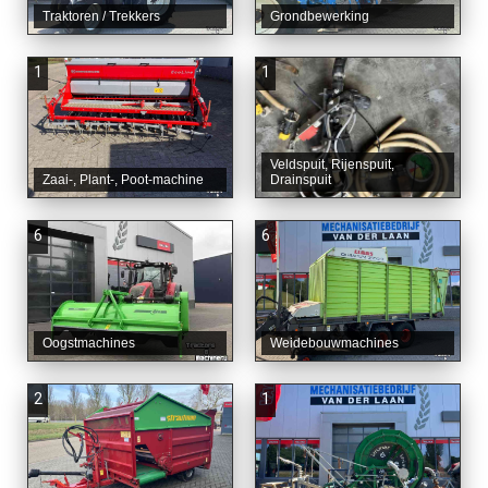
Traktoren / Trekkers
Grondbewerking
1
1
Veldspuit, Rijenspuit,
Zaai-, Plant-, Poot-machine
Drainspuit
6
6
Oogstmachines
Weidebouwmachines
2
1