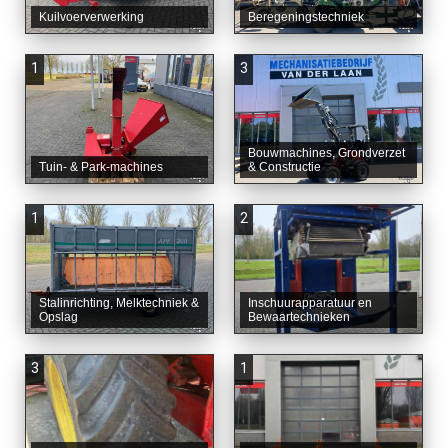
Kuilvoerverwerking
Beregeningstechniek
1
3
Bouwmachines, Grondverzet
Tuin- & Park-machines
& Constructie
1
2
Stalinrichting, Melktechniek &
Inschuurapparatuur en
Opslag
Bewaartechnieken
3
1