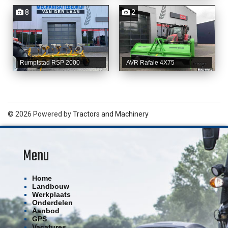
8
2
Rumptstad RSP 2000
AVR Rafale 4X75
© 2026 Powered by
Tractors and Machinery
Menu
Home
Landbouw
Werkplaats
Onderdelen
Aanbod
GPS
Vacatures