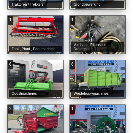
Traktoren / Trekkers
Grondbewerking
1
1
Veldspuit, Rijenspuit,
Zaai-, Plant-, Poot-machine
Drainspuit
6
6
Oogstmachines
Weidebouwmachines
2
1