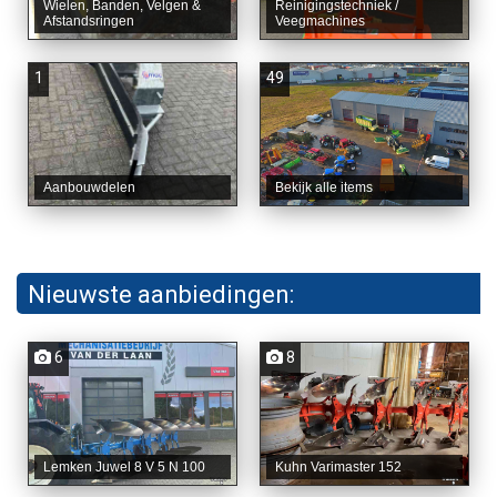
Wielen, Banden, Velgen &
Reinigingstechniek /
Afstandsringen
Veegmachines
1
49
Aanbouwdelen
Bekijk alle items
Nieuwste aanbiedingen:
6
8
Lemken Juwel 8 V 5 N 100
Kuhn Varimaster 152