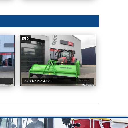
2
AVR Rafale 4X75