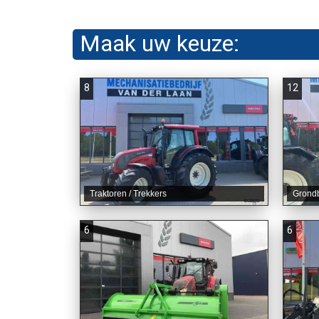
Maak uw keuze:
8
12
Traktoren / Trekkers
Grond
6
6