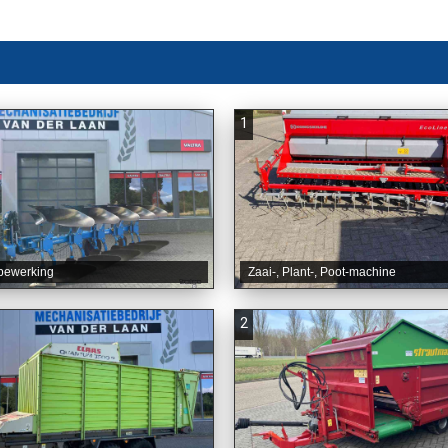
1
bewerking
Zaai-, Plant-, Poot-machine
2