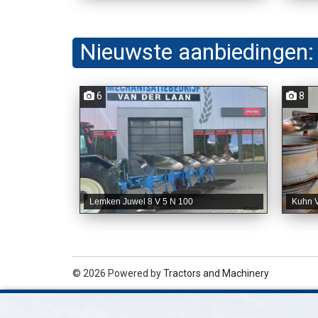
Nieuwste aanbiedingen:
6
8
Lemken Juwel 8 V 5 N 100
Kuhn V
© 2026 Powered by
Tractors and Machinery