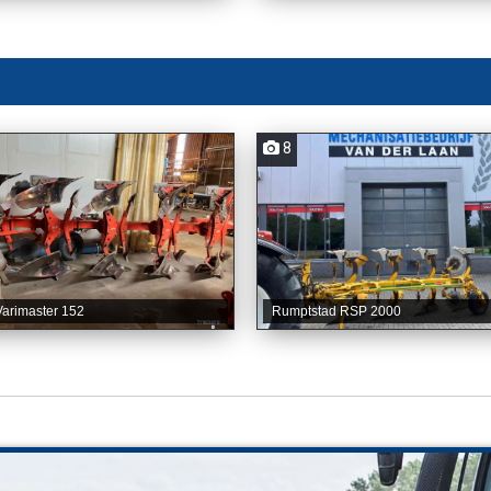
8
arimaster 152
Rumptstad RSP 2000