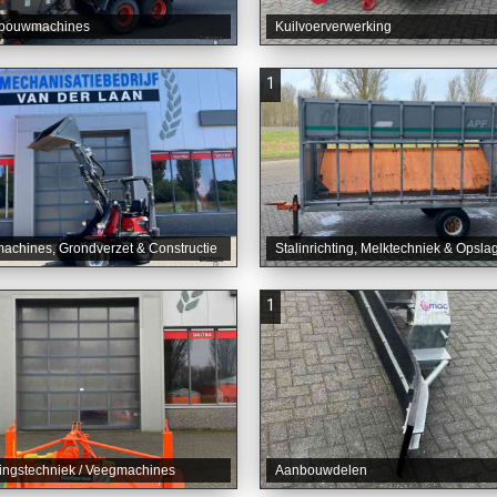
bouwmachines
Kuilvoerverwerking
1
chines, Grondverzet & Constructie
Stalinrichting, Melktechniek & Opsla
1
ingstechniek / Veegmachines
Aanbouwdelen