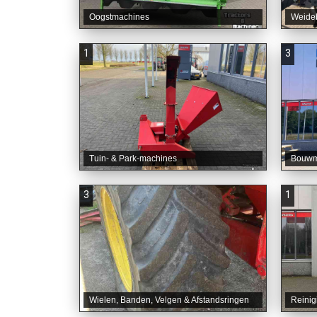
Oogstmachines
Weide
1
3
Tuin- & Park-machines
Bouwma
3
1
Wielen, Banden, Velgen & Afstandsringen
Reinig