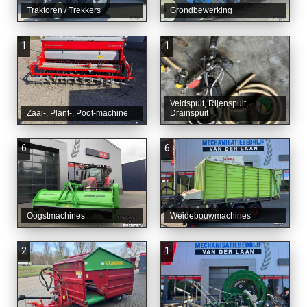
Traktoren / Trekkers
Grondbewerking
1
1
Veldspuit, Rijenspuit,
Zaai-, Plant-, Poot-machine
Drainspuit
6
6
Oogstmachines
Weidebouwmachines
2
1