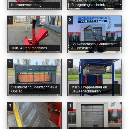
Kuilvoerverwerking
Beregeningstechniek
1
3
Bouwmachines, Grondverzet
Tuin- & Park-machines
& Constructie
1
2
Stalinrichting, Melktechniek &
Inschuurapparatuur en
Opslag
Bewaartechnieken
3
1