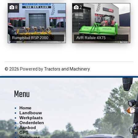
8
2
Rumptstad RSP 2000
AVR Rafale 4X75
© 2026 Powered by
Tractors and Machinery
Menu
Home
Landbouw
Werkplaats
Onderdelen
Aanbod
GPS
Vacatures