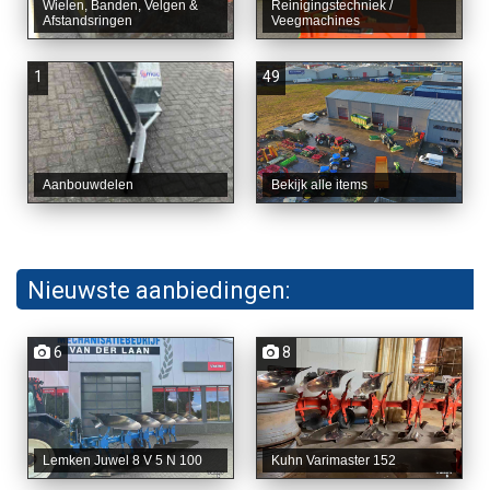
Wielen, Banden, Velgen &
Reinigingstechniek /
Afstandsringen
Veegmachines
1
49
Aanbouwdelen
Bekijk alle items
Nieuwste aanbiedingen:
6
8
Lemken Juwel 8 V 5 N 100
Kuhn Varimaster 152