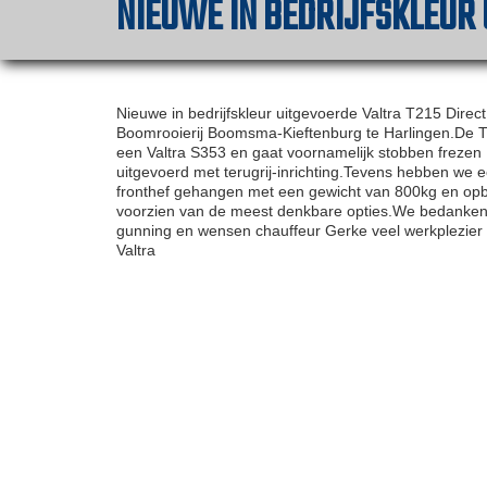
NIEUWE IN BEDRIJFSKLEUR
Nieuwe in bedrijfskleur uitgevoerde Valtra T215 Dire
Boomrooierij Boomsma-Kieftenburg te Harlingen.De T
een Valtra S353 en gaat voornamelijk stobben frezen
uitgevoerd met terugrij-inrichting.Tevens hebben we e
fronthef gehangen met een gewicht van 800kg en opbe
voorzien van de meest denkbare opties.We bedanke
gunning en wensen chauffeur Gerke veel werkplezie
Valtra