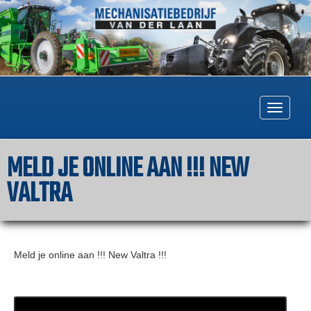
Togg
navig
MELD JE ONLINE AAN !!! NEW
VALTRA
Meld je online aan !!! New Valtra !!!