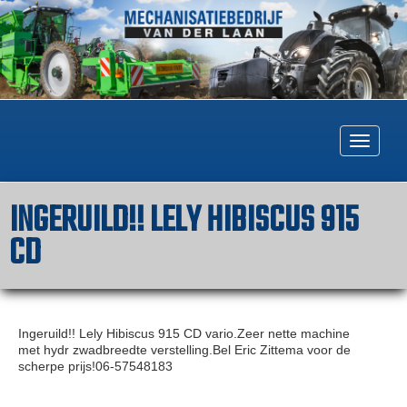
Togg
navig
INGERUILD!! LELY HIBISCUS 915
CD
Ingeruild!! Lely Hibiscus 915 CD vario.Zeer nette machine
met hydr zwadbreedte verstelling.Bel Eric Zittema voor de
scherpe prijs!06-57548183