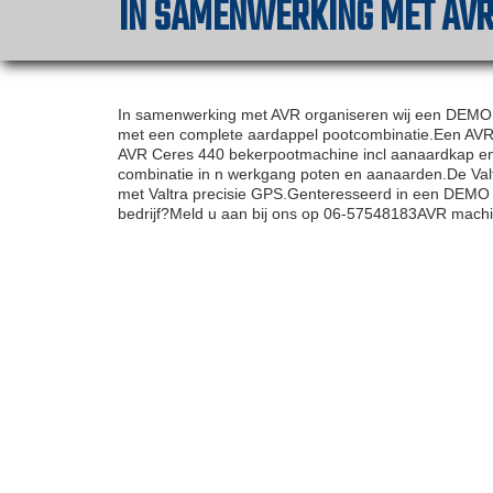
IN SAMENWERKING MET AVR
In samenwerking met AVR organiseren wij een DEMO
met een complete aardappel pootcombinatie.Een AVR Mu
AVR Ceres 440 bekerpootmachine incl aanaardkap en 
combinatie in n werkgang poten en aanaarden.De Valt
met Valtra precisie GPS.Genteresseerd in een DEMO in
bedrijf?Meld u aan bij ons op 06-57548183AVR mach