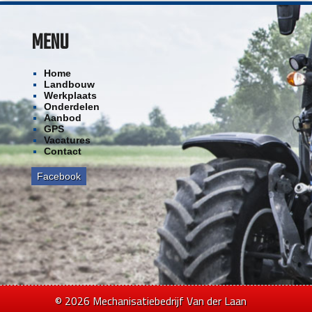
MENU
Home
Landbouw
Werkplaats
Onderdelen
Aanbod
GPS
Vacatures
Contact
Facebook
© 2026 Mechanisatiebedrijf Van der Laan