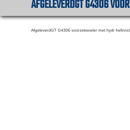
AFGELEVERDGT G4306 VOO
AfgeleverdGT G4306 voorzetwoeler met hydr hefinrich