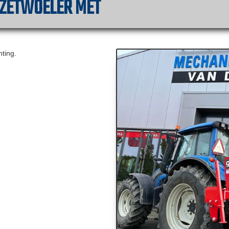
RZETWOELER MET
ting.